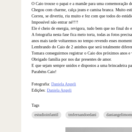
O Caio trouxe o papai e a mamãe para uma comemoração do
Chegou com charme, calça jeans e camisa branca. Muito est
Correu, se divertiu, riu muito e fez com que todos do estúdi
Impossível não entrar né!!!!
Ele é cheio de energia, revigora, tudo bem que no final do 
A fotografia nesta fase fica meio torta, todas as fotos prec
anos mais tarde voltaremos no tempo revendo esses moment
Lembrando do Caio de 2 aninhos que será totalmente diferen
Tomara conseguirmos registrar o Caio dos próximos anos e v
Obrigado família por nos dar presentes de amor.
E que sejam sempre unidos e dispostos a uma brincadeira pa
Parabéns Caio!
Fotografia:
Daniela Angeli
Edições:
Daniela Angeli
Tags
estudioinfantil
tmfernandoedani
daniangelimom