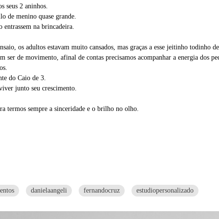
s seus 2 aninhos.
ilo de menino quase grande.
o entrassem na brincadeira.
ensaio, os adultos estavam muito cansados, mas graças a esse jeitinho todinho d
isam ser de movimento, afinal de contas precisamos acompanhar a energia dos peq
os.
te do Caio de 3.
iver junto seu crescimento.
ra termos sempre a sinceridade e o brilho no olho.
entos
danielaangeli
fernandocruz
estudiopersonalizado