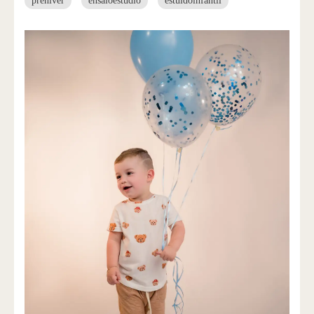
preniver
ensaioestudio
estuidoinfantil