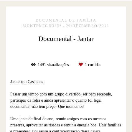
DOCUMENTAL DE FAMÍLIA
MONTENEGRO/RS
29/DEZEMBRO/2018
Documental - Jantar
1491
visualizações
1
curtidas
Jantar top Cascudos
Passar um tempo com um grupo divertido, ser bem recebido,
participar da folia e ainda apresentar o quanto foi legal
documentar, não tem preço! Que momentos!
Uma janta de final de ano, reunir amigos com os mesmos
prazeres, aproveitar as risadas e sentir a energia boa. Unir famílias
e presentear. Foi assim a confraternização dessa galera.