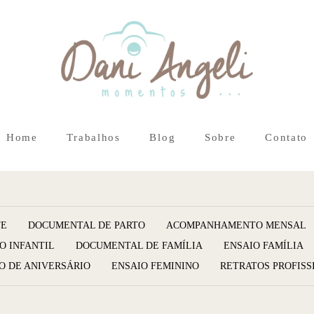
Home
Trabalhos
Blog
Sobre
Contato
TE
DOCUMENTAL DE PARTO
ACOMPANHAMENTO MENSAL
O INFANTIL
DOCUMENTAL DE FAMÍLIA
ENSAIO FAMÍLIA
O DE ANIVERSÁRIO
ENSAIO FEMININO
RETRATOS PROFISS