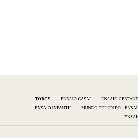
TODOS
ENSAIO CASAL
ENSAIO GESTAN
ENSAIO INFANTIL
MUNDO COLORIDO - ENSAI
ENSAI