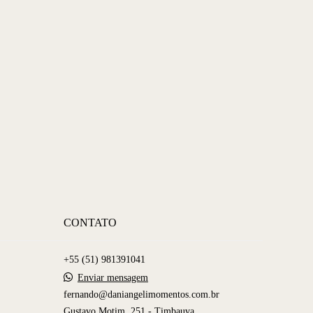
CONTATO
+55 (51) 981391041
Enviar mensagem
fernando@daniangelimomentos.com.br
Gustavo Motim, 251 - Timbauva