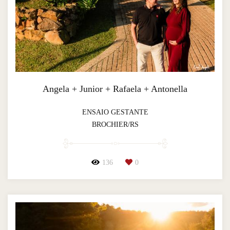
Angela + Junior + Rafaela + Antonella
ENSAIO GESTANTE
BROCHIER/RS
136
0