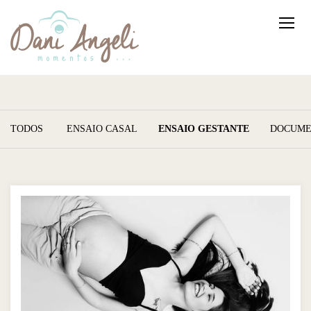
TODOS
ENSAIO CASAL
ENSAIO GESTANTE
DOCUME