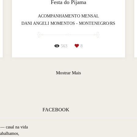
Festa do Pijama
ACOMPANHAMENTO MENSAL
DANI ANGELI MOMENTOS - MONTENEGRO/RS
563
8
Mostrar Mais
FACEBOOK
— casal na vida
rabalhamos,