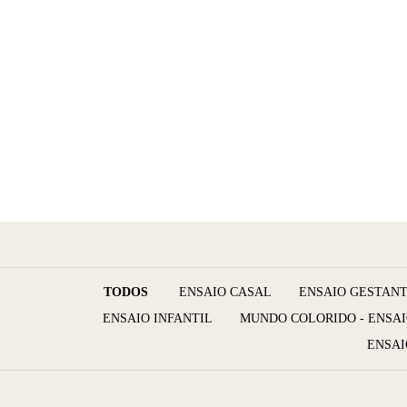
TODOS
ENSAIO CASAL
ENSAIO GESTAN
ENSAIO INFANTIL
MUNDO COLORIDO - ENSAI
ENSAI