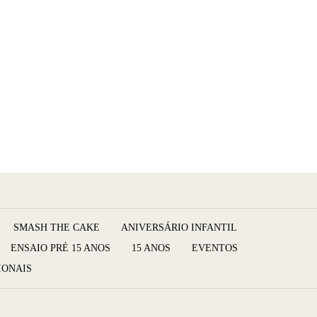
SMASH THE CAKE
ANIVERSÁRIO INFANTIL
ENSAIO PRÉ 15 ANOS
15 ANOS
EVENTOS
IONAIS