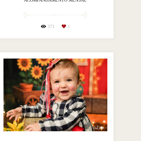
ACOMPANHAMENTO MENSAL
373
1