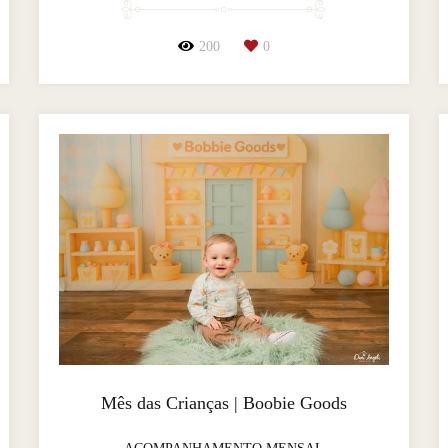
200
0
Mês das Crianças | Boobie Goods