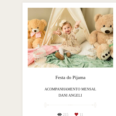
Festa do Pijama
ACOMPANHAMENTO MENSAL
DANI ANGELI
215
11