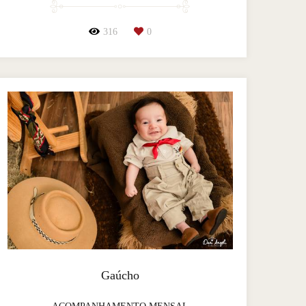
316
0
Gaúcho