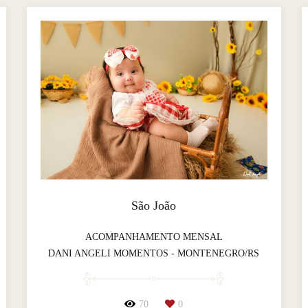
São João
ACOMPANHAMENTO MENSAL
DANI ANGELI MOMENTOS - MONTENEGRO/RS
70
0