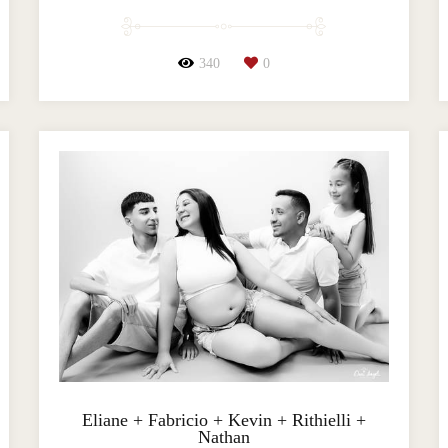
340
0
Eliane + Fabricio + Kevin + Rithielli +
Nathan