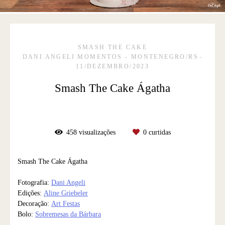
SMASH THE CAKE
DANI ANGELI MOMENTOS - MONTENEGRO/RS
11/DEZEMBRO/2023
Smash The Cake Ágatha
458
visualizações
0
curtidas
Smash The Cake Ágatha
Fotografia:
Dani Angeli
Edições:
Aline Griebeler
Decoração:
Art Festas
Bolo:
Sobremesas da Bárbara