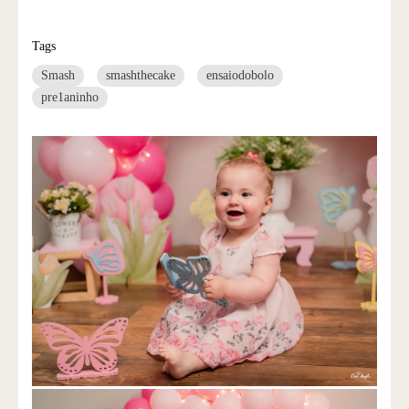
Tags
Smash
smashthecake
ensaiodobolo
pre1aninho