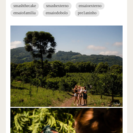
smashthecake
smashexterno
ensaioexterno
ensaiofamilia
ensaiodobolo
pre1aninho