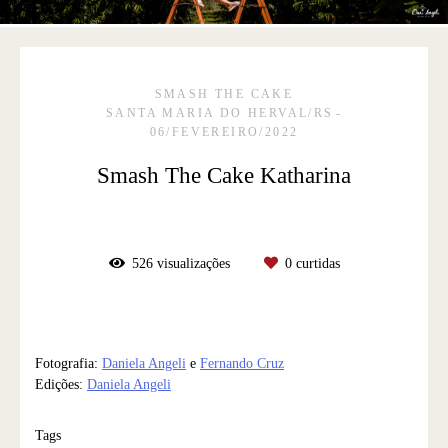
SMASH THE CAKE
SANTA MARIA DO HERVAL/RS
06/FEVEREIRO/2022
Smash The Cake Katharina
526
visualizações
0
curtidas
Fotografia:
Daniela Angeli
e
Fernando Cruz
Edições:
Daniela Angeli
Tags