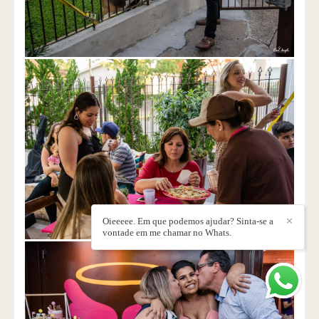
Oieeeee. Em que podemos ajudar? Sinta-se a
✕
vontade em me chamar no Whats.