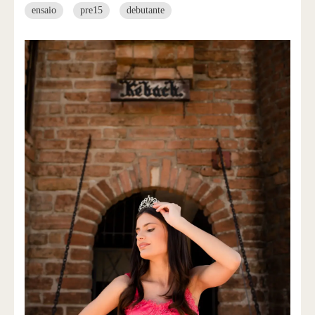
ensaio
pre15
debutante