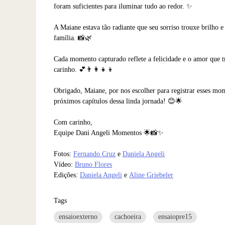
foram suficientes para iluminar tudo ao redor. ✨
A Maiane estava tão radiante que seu sorriso trouxe brilho 
família. 📸🌿
Cada momento capturado reflete a felicidade e o amor que tr
carinho. 💕👨‍👩‍👧‍👦
Obrigado, Maiane, por nos escolher para registrar esses mom
próximos capítulos dessa linda jornada! 😊🌟
Com carinho,
Equipe Dani Angeli Momentos 🌟📸✨
Fotos:
Fernando Cruz
e
Daniela Angeli
Vídeo:
Bruno Flores
Edições:
Daniela Angeli
e
Aline Griebeler
Tags
ensaioexterno
cachoeira
ensaiopre15