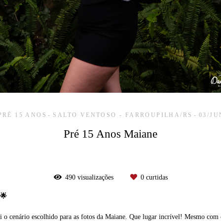
PRÉ 15 ANOS
SALTO VENTOSO - FARROUPILHA/RS
03/JU
Pré 15 Anos Maiane
490
visualizações
0
curtidas
 🌟
i o cenário escolhido para as fotos da Maiane. Que lugar incrível! Mesmo com 