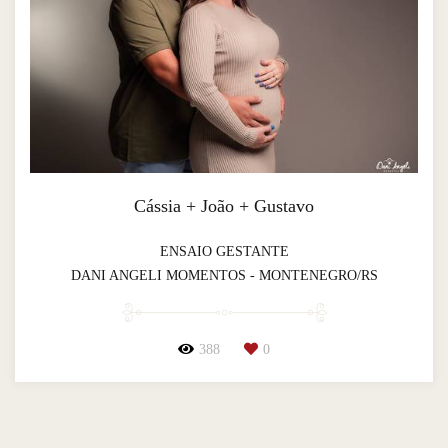
Cássia + João + Gustavo
ENSAIO GESTANTE
DANI ANGELI MOMENTOS - MONTENEGRO/RS
388
0