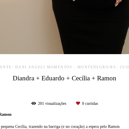
TANTE
DANI ANGELI MOMENTOS - MONTENEGRO/RS
23/
Diandra + Eduardo + Cecília + Ramon
201
visualizações
0
curtidas
+ Ramon
equena Cecília, trazendo na barriga (e no coração) a espera pelo Ramon.