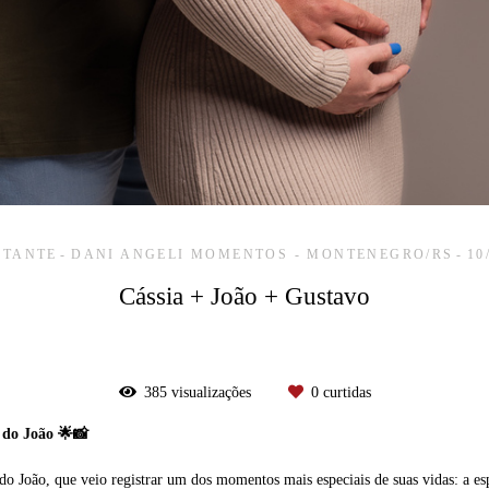
STANTE
DANI ANGELI MOMENTOS - MONTENEGRO/RS
10
Cássia + João + Gustavo
385
visualizações
0
curtidas
e do João 🌟📸
o João, que veio registrar um dos momentos mais especiais de suas vidas: a esp