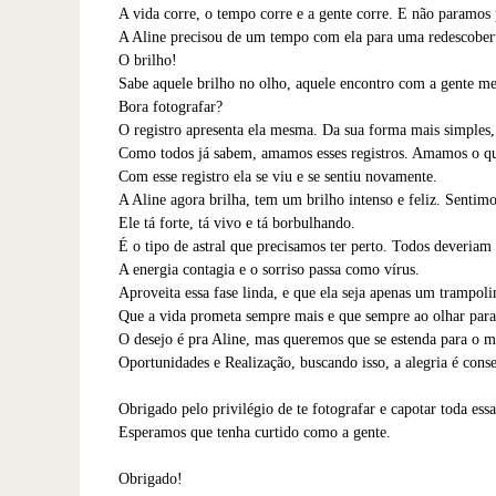
A vida corre, o tempo corre e a gente corre. E não paramos 
A Aline precisou de um tempo com ela para uma redescoberta
O brilho!
Sabe aquele brilho no olho, aquele encontro com a gente m
Bora fotografar?
O registro apresenta ela mesma. Da sua forma mais simples,
Como todos já sabem, amamos esses registros. Amamos o qu
Com esse registro ela se viu e se sentiu novamente.
A Aline agora brilha, tem um brilho intenso e feliz. Sentim
Ele tá forte, tá vivo e tá borbulhando.
É o tipo de astral que precisamos ter perto. Todos deveriam
A energia contagia e o sorriso passa como vírus.
Aproveita essa fase linda, e que ela seja apenas um trampolim
Que a vida prometa sempre mais e que sempre ao olhar para 
O desejo é pra Aline, mas queremos que se estenda para o 
Oportunidades e Realização, buscando isso, a alegria é cons
Obrigado pelo privilégio de te fotografar e capotar toda essa
Esperamos que tenha curtido como a gente.
Obrigado!