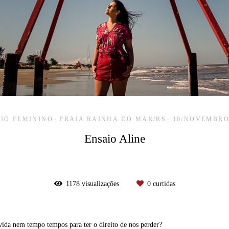
IO FEMININO
PRAIA RAINHA DO MAR/RS
10/NOVEMBRO
Ensaio Aline
1178
visualizações
0
curtidas
vida nem tempo tempos para ter o direito de nos perder?