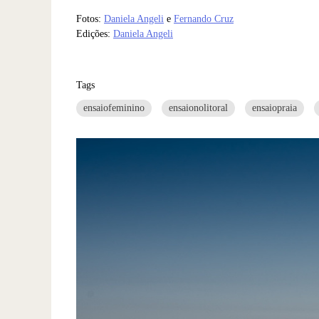
Fotos:
Daniela Angeli
e
Fernando Cruz
Edições:
Daniela Angeli
Tags
ensaiofeminino
ensaionolitoral
ensaiopraia