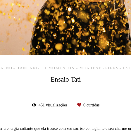
ININO
DANI ANGELI MOMENTOS - MONTENEGRO/RS
17/
Ensaio Tati
461
visualizações
0
curtidas
r a energia radiante que ela trouxe com seu sorriso contagiante e seu charme 