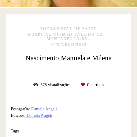
DOCUMENTAL DE PARTO
HOSPITAL UNIMED VALE DO CAÍ -
MONTENEGRO/RS
27/MARÇO/2022
Nascimento Manuela e Milena
578
visualizações
0
curtidas
Fotografia:
Daniela Angeli
Edições:
Daniela Angeli
Tags