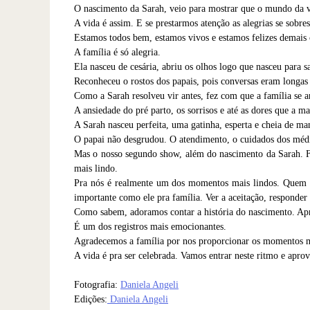
O nascimento da Sarah, veio para mostrar que o mundo da v
A vida é assim. E se prestarmos atenção as alegrias se sobres
Estamos todos bem, estamos vivos e estamos felizes demais
A família é só alegria.
Ela nasceu de cesária, abriu os olhos logo que nasceu para s
Reconheceu o rostos dos papais, pois conversas eram longas 
Como a Sarah resolveu vir antes, fez com que a família se a
A ansiedade do pré parto, os sorrisos e até as dores que a 
A Sarah nasceu perfeita, uma gatinha, esperta e cheia de ma
O papai não desgrudou. O atendimento, o cuidados dos médic
Mas o nosso segundo show, além do nascimento da Sarah. 
mais lindo.
Pra nós é realmente um dos momentos mais lindos. Quem te
importante como ele pra família. Ver a aceitação, responder
Como sabem, adoramos contar a história do nascimento. Apre
É um dos registros mais emocionantes.
Agradecemos a família por nos proporcionar os momentos m
A vida é pra ser celebrada. Vamos entrar neste ritmo e aprov
Fotografia:
Daniela Angeli
Edições:
Daniela Angeli