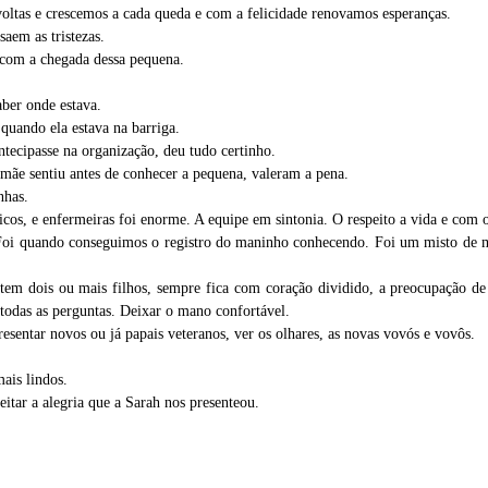
oltas e crescemos a cada queda e com a felicidade renovamos esperanças.
saem as tristezas.
 com a chegada dessa pequena.
aber onde estava.
quando ela estava na barriga.
ntecipasse na organização, deu tudo certinho.
mamãe sentiu antes de conhecer a pequena, valeram a pena.
nhas.
os, e enfermeiras foi enorme. A equipe em sintonia. O respeito a vida e com o
Foi quando conseguimos o registro do maninho conhecendo. Foi um misto de 
m dois ou mais filhos, sempre fica com coração dividido, a preocupação de 
 todas as perguntas. Deixar o mano confortável.
sentar novos ou já papais veteranos, ver os olhares, as novas vovós e vovôs.
ais lindos.
eitar a alegria que a Sarah nos presenteou.