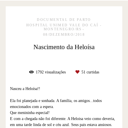
DOCUMENTAL DE PARTO
HOSPITAL UNIMED VALE DO CAÍ -
MONTENEGRO/RS
08/DEZEMBRO/2018
Nascimento da Heloísa
1792
visualizações
51
curtidas
Nasceu a Heloísa!!
Ela foi planejada e sonhada. A família, os amigos...todos
emocionados com a espera.
Que menininha especial!
E com a chegada não foi diferente. A Heloisa veio como deveria,
em uma tarde linda de sol e céu azul. Seus pais estava ansiosos.