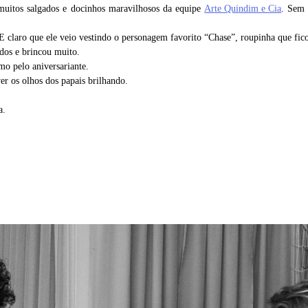
uitos salgados e docinhos maravilhosos da equipe
Arte Quindim e Cia
. Sem 
 claro que ele veio vestindo o personagem favorito “Chase”, roupinha que fic
ados e brincou muito.
mo pelo aniversariante.
r os olhos dos papais brilhando.
a.