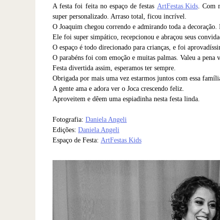
A festa foi feita no espaço de festas
ArtFestas Kids
. Com m
super personalizado. Arraso total, ficou incrível.
O Joaquim chegou correndo e admirando toda a decoração. E
Ele foi super simpático, recepcionou e abraçou seus convid
O espaço é todo direcionado para crianças, e foi aprovadíssi
O parabéns foi com emoção e muitas palmas. Valeu a pena ve
Festa divertida assim, esperamos ter sempre.
Obrigada por mais uma vez estarmos juntos com essa famíli
A gente ama e adora ver o Joca crescendo feliz.
Aproveitem e dêem uma espiadinha nesta festa linda.
Fotografia:
Daniela Angeli
Edições:
Daniela Angeli
Espaço de Festa:
ArtFestas Kids