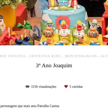
RIO INFANTIL
ARTFESTAS KIDS - MONTENEGRO/RS
24/
3º Ano Joaquim
1156
visualizações
5
curtidas
s personagens que mais ama Patrulha Canina.