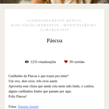
ACOMPANHAMENTO MENSAL
DANI ANGELI MOMENTOS - MONTENEGRO/RS
21/MARÇO/2020
Páscoa
1233
visualizações
39
curtidas
Coelhinho da Páscoa o que trazes pra mim?
Um ovo, dois ovos, três ovos assim.
Aproveita esse clima que ainda rola neste mês lindo, e confira
alguns coelhinhos lindos que passam por aqui.
Feliz Páscoa!
Fotos:
Daniela Angeli