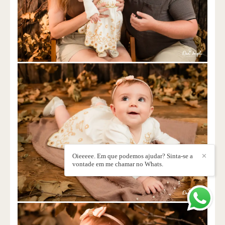
Oieeeee. Em que podemos ajudar? Sinta-se a
✕
vontade em me chamar no Whats.