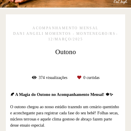
ACOMPANHAMENTO MENSAL
DANI ANGELI MOMENTOS - MONTENEGRO/RS
12/MARÇO/2025
Outono
374
visualizações
0
curtidas
🍂 A Magia do Outono no Acompanhamento Mensal! 🍁✨
O outono chegou ao nosso estúdio trazendo um cenário quentinho
e aconchegante para registrar cada fase do seu bebê! Folhas secas,
núcleos terrosas e aquele clima gostoso de abraço fazem parte
desse ensaio especial.