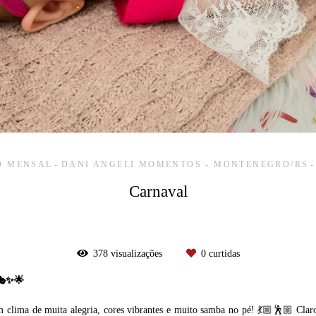
 MENSAL
DANI ANGELI MOMENTOS - MONTENEGRO/RS
Carnaval
378
visualizações
0
curtidas
 🎭✨🌟
 clima de muita alegria, cores vibrantes e muito samba no pé! 💃🏼🕺🏼 Clar