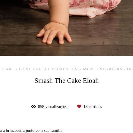
E CAKE
DANI ANGELI MOMENTOS - MONTENEGRO/RS
16
Smash The Cake Eloah
858
visualizações
18
curtidas
a brincadeira junto com sua família.