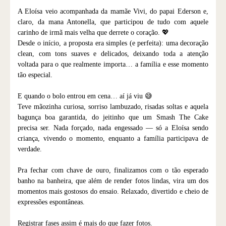
A Eloísa veio acompanhada da mamãe Vivi, do papai Ederson e,
claro, da mana Antonella, que participou de tudo com aquele
carinho de irmã mais velha que derrete o coração. 💖
Desde o início, a proposta era simples (e perfeita): uma decoração
clean, com tons suaves e delicados, deixando toda a atenção
voltada para o que realmente importa… a família e esse momento
tão especial.
E quando o bolo entrou em cena… aí já viu 😅
Teve mãozinha curiosa, sorriso lambuzado, risadas soltas e aquela
bagunça boa garantida, do jeitinho que um Smash The Cake
precisa ser. Nada forçado, nada engessado — só a Eloísa sendo
criança, vivendo o momento, enquanto a família participava de
verdade.
Pra fechar com chave de ouro, finalizamos com o tão esperado
banho na banheira, que além de render fotos lindas, vira um dos
momentos mais gostosos do ensaio. Relaxado, divertido e cheio de
expressões espontâneas.
Registrar fases assim é mais do que fazer fotos.