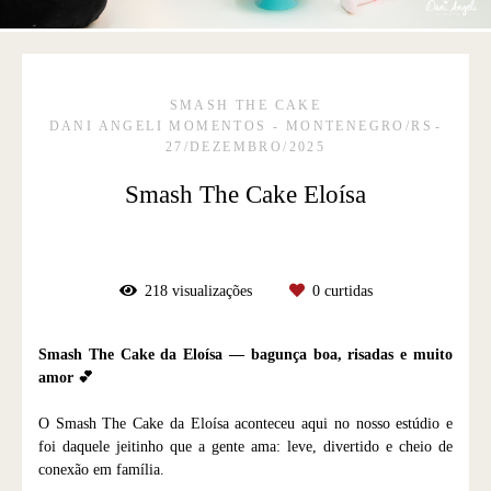
SMASH THE CAKE
DANI ANGELI MOMENTOS - MONTENEGRO/RS
27/DEZEMBRO/2025
Smash The Cake Eloísa
218
visualizações
0
curtidas
Smash The Cake da Eloísa — bagunça boa, risadas e muito
amor 💕
O Smash The Cake da Eloísa aconteceu aqui no nosso estúdio e
foi daquele jeitinho que a gente ama: leve, divertido e cheio de
conexão em família.