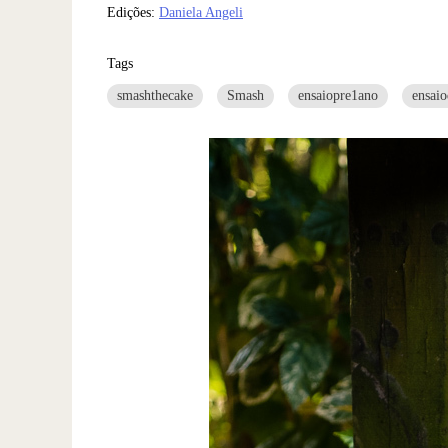
Edições:
Daniela Angeli
Tags
smashthecake
Smash
ensaiopre1ano
ensai