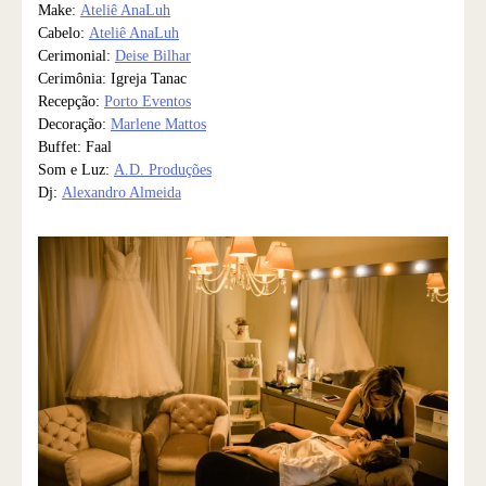
Make:
Ateliê AnaLuh
Cabelo:
Ateliê AnaLuh
Cerimonial:
Deise Bilhar
Cerimônia: Igreja Tanac
Recepção:
Porto Eventos
Decoração:
Marlene Mattos
Buffet: Faal
Som e Luz:
A.D. Produções
Dj:
Alexandro Almeida