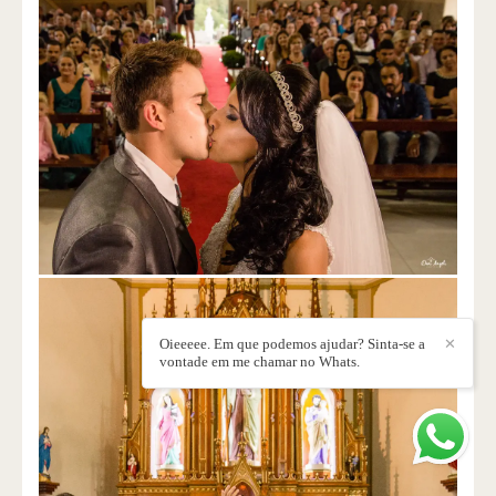
Oieeeee. Em que podemos ajudar? Sinta-se a
✕
vontade em me chamar no Whats.