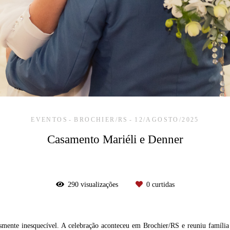
EVENTOS
BROCHIER/RS
12/AGOSTO/2025
Casamento Mariéli e Denner
290
visualizações
0
curtidas
smente inesquecível. A celebração aconteceu em Brochier/RS e reuniu família