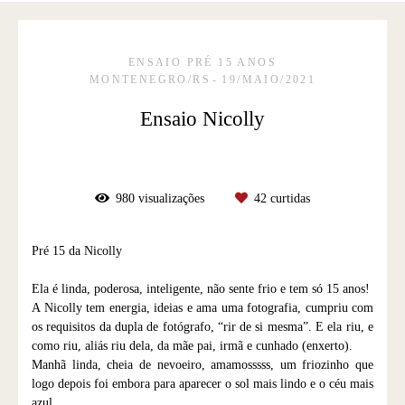
ENSAIO PRÉ 15 ANOS
MONTENEGRO/RS
19/MAIO/2021
Ensaio Nicolly
980
visualizações
42
curtidas
Pré 15 da Nicolly
Ela é linda, poderosa, inteligente, não sente frio e tem só 15 anos!
A Nicolly tem energia, ideias e ama uma fotografia, cumpriu com
os requisitos da dupla de fotógrafo, “rir de si mesma”. E ela riu, e
como riu, aliás riu dela, da mãe pai, irmã e cunhado (enxerto).
Manhã linda, cheia de nevoeiro, amamosssss, um friozinho que
logo depois foi embora para aparecer o sol mais lindo e o céu mais
azul.