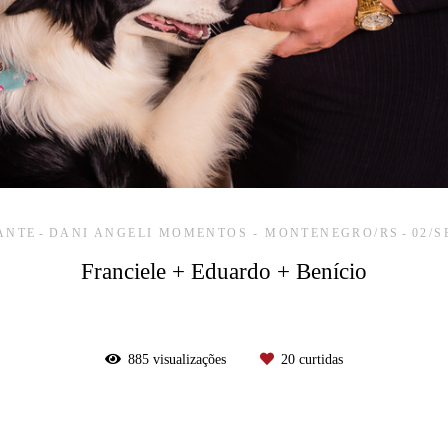
ANTE
DANI ANGELI MOMENTOS - MONTENEGRO/RS
02/
Franciele + Eduardo + Benício
885
visualizações
20
curtidas