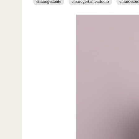
ensaiogestante
ensaiogestanteestudio
ensaioestu