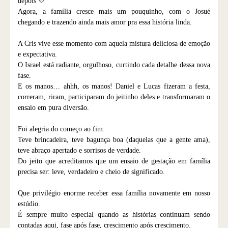
depois 💛
Agora, a família cresce mais um pouquinho, com o Josué
chegando e trazendo ainda mais amor pra essa história linda.
A Cris vive esse momento com aquela mistura deliciosa de emoção
e expectativa.
O Israel está radiante, orgulhoso, curtindo cada detalhe dessa nova
fase.
E os manos… ahhh, os manos! Daniel e Lucas fizeram a festa,
correram, riram, participaram do jeitinho deles e transformaram o
ensaio em pura diversão.
Foi alegria do começo ao fim.
Teve brincadeira, teve bagunça boa (daquelas que a gente ama),
teve abraço apertado e sorrisos de verdade.
Do jeito que acreditamos que um ensaio de gestação em família
precisa ser: leve, verdadeiro e cheio de significado.
Que privilégio enorme receber essa família novamente em nosso
estúdio.
É sempre muito especial quando as histórias continuam sendo
contadas aqui, fase após fase, crescimento após crescimento.