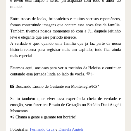
e levou essa função a sério, participando com todo o amor do
mundo.
Entre trocas de looks, brincadeiras e muitos sorrisos espontâneos,
fomos construindo imagens que contam essa nova fase da família.
Também tivemos nossos momentos só com a Ju, daquele jeitinho
leve e elegante que esse período merece.
A verdade é que, quando uma família que já faz parte da nossa
história retorna para registrar mais um capítulo, tudo fica ainda
mais especial.
Estamos aqui, ansiosos para ver o rostinho da Heloísa e continuar
contando essa jornada linda ao lado de vocês. 💛✨
📸 Buscando Ensaio de Gestante em Montenegro/RS?
Se tu também quer viver essa experiência cheia de verdade e
emoção, vem fazer teu Ensaio de Gestação no Estúdio Dani Angeli
Momentos.
📲 Chama a gente e garante teu horário!
Fotografia:
Fernando Cruz
e
Daniela Angeli