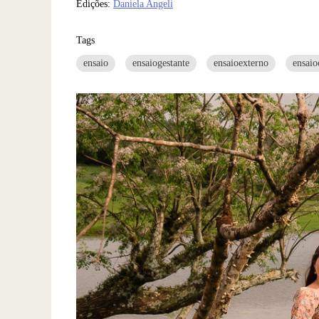
Edições:
Daniela Angeli
Tags
ensaio
ensaiogestante
ensaioexterno
ensaio