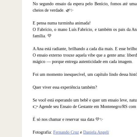
No segundo ensaio da espera pelo Benício, fomos até um
cheios de verdade. 🌿✨
E pensa numa turminha animada!
O Fabrício, o mano Luís Fabrício, e também os pais da An
família. 💛
A Ana está radiante, brilhando a cada dia mais. E esse brilh
O ensaio externo trouxe aquela vibe que a gente ama: liberd
mágico — porque entrega autenticidade em cada imagem.
Foi um momento inesquecível, um capítulo lindo dessa histór
Quer viver essa experiência também?
Se você está esperando um bebê e quer um ensaio leve, nat
👉 Agende seu Ensaio de Gestante em Montenegro/RS com a 
É só nos chamar e reservar sua data 💛✨
Fotografia:
Fernando Cruz
e
Daniela Angeli