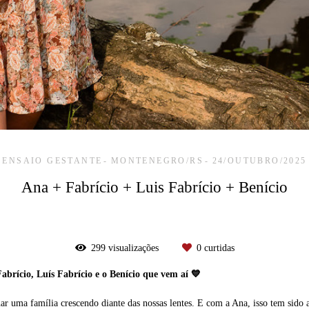
ENSAIO GESTANTE
MONTENEGRO/RS
24/OUTUBRO/2025
Ana + Fabrício + Luis Fabrício + Benício
299
visualizações
0
curtidas
brício, Luís Fabrício e o Benício que vem aí 💙
r uma família crescendo diante das nossas lentes. E com a Ana, isso tem sido a