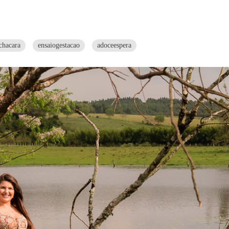
chacara
ensaiogestacao
adoceespera