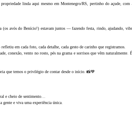
a propriedade linda aqui mesmo em Montenegro/RS, pertinho do açude, com 
a (os avós do Benício!) estavam juntos — fazendo festa, rindo, ajudando, vi
o refletiu em cada foto, cada detalhe, cada gesto de carinho que registramos.
ade, conexão, vento no rosto, pés na grama e sorrisos que vêm naturalmente. É 
ia que temos o privilégio de contar desde o início. 📸💙
ural e cheio de sentimento…
gente e viva uma experiência única.