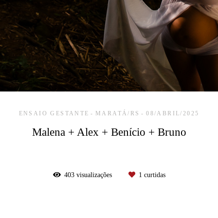
ENSAIO GESTANTE
MARATÁ/RS
08/ABRIL/2025
Malena + Alex + Benício + Bruno
403
visualizações
1
curtidas