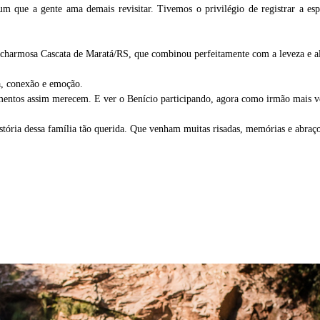
m que a gente ama demais revisitar. Tivemos o privilégio de registrar a es
 a charmosa Cascata de Maratá/RS, que combinou perfeitamente com a leveza e 
da, conexão e emoção.
omentos assim merecem. E ver o Benício participando, agora como irmão mais v
istória dessa família tão querida. Que venham muitas risadas, memórias e abraç