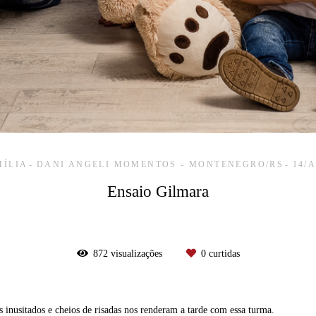
MÍLIA
DANI ANGELI MOMENTOS - MONTENEGRO/RS
14/
Ensaio Gilmara
872
visualizações
0
curtidas
 inusitados e cheios de risadas nos renderam a tarde com essa turma.