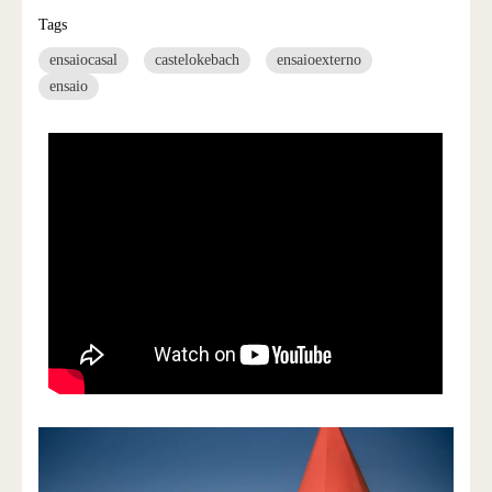
Tags
ensaiocasal
castelokebach
ensaioexterno
ensaio