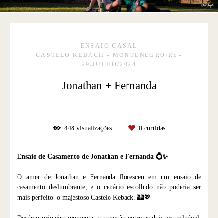
ENSAIO CASAL
CASTELO KEBACH - MONTENEGRO/RS
29/JULHO/2024
Jonathan + Fernanda
448
visualizações
0
curtidas
Ensaio de Casamento de Jonathan e Fernanda 💍✨
O amor de Jonathan e Fernanda floresceu em um ensaio de
casamento deslumbrante, e o cenário escolhido não poderia ser
mais perfeito: o majestoso Castelo Keback. 🏰💖
Desde o primeiro momento, a conexão entre os dois era palpável,