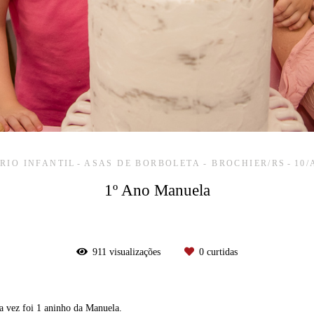
RIO INFANTIL
ASAS DE BORBOLETA - BROCHIER/RS
10/
1º Ano Manuela
911
visualizações
0
curtidas
a vez foi 1 aninho da Manuela.