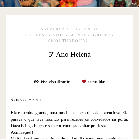
ANIVERSÁRIO INFANTIL
ART FESTA KIDS - MONTENEGRO/RS
08/OUTUBRO/2021
5º Ano Helena
668
visualizações
0
curtidas
5 anos da Helena
Ela é menina grande, uma mocinha super educada e atenciosa. Ela
parava o que tava fazendo para receber os convidados na porta.
Dava beijo, abraço e saia correndo pra voltar pra festa.
Admiração!!!
Muito legal ver o carinho desta família com seus convidados e