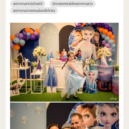
aniversarioinfantil
documentaldeaniversario
aniversarioemsalaodefesta