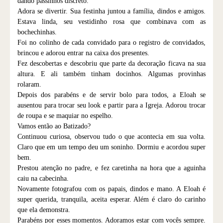
dando passinhos discreto.
Adora se divertir. Sua festinha juntou a família, dindos e amigos.
Estava linda, seu vestidinho rosa que combinava com as
bochechinhas.
Foi no colinho de cada convidado para o registro de convidados,
brincou e adorou entrar na caixa dos presentes.
Fez descobertas e descobriu que parte da decoração ficava na sua
altura. E ali também tinham docinhos. Algumas provinhas
rolaram.
Depois dos parabéns e de servir bolo para todos, a Eloah se
ausentou para trocar seu look e partir para a Igreja. Adorou trocar
de roupa e se maquiar no espelho.
Vamos então ao Batizado?
Continuou curiosa, observou tudo o que acontecia em sua volta.
Claro que em um tempo deu um soninho. Dormiu e acordou super
bem.
Prestou atenção no padre, e fez caretinha na hora que a aguinha
caiu na cabecinha.
Novamente fotografou com os papais, dindos e mano. A Eloah é
super querida, tranquila, aceita esperar. Além é claro do carinho
que ela demonstra.
Parabéns por esses momentos. Adoramos estar com vocês sempre.