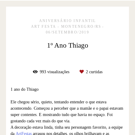
ANIVERSÁRIO INFANTIL
ART FESTA - MONTENEGRO/RS
06/SETEMBRO/2019
1º Ano Thiago
993
visualizações
2
curtidas
1 ano do Thiago
Ele chegou sério, quieto, tentando entender o que estava
acontecendo. Começou a perceber que a mamãe e o papai estavam
super contentes. E mostrando tudo que havia no espaço. Foi
gostando cada vez mais do que via.
A decoração estava linda, tinha seu personagem favorito, a equipe
da
ArtFestas
arrasou nos detalhes, os olhos brilhavam e as