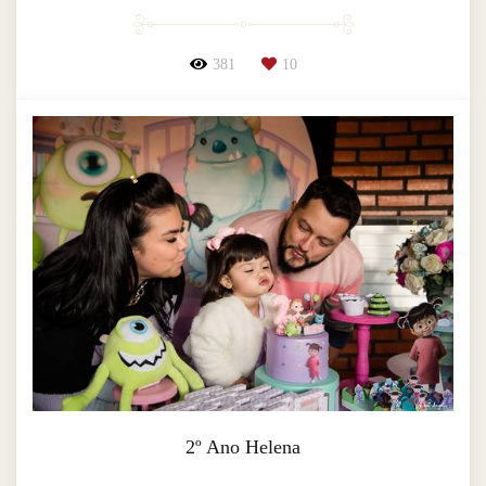
381
10
2º Ano Helena