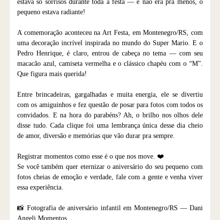
estava só sorrisos durante toda a festa — e não era pra menos, o
pequeno estava radiante!
A comemoração aconteceu na Art Festa, em Montenegro/RS, com
uma decoração incrível inspirada no mundo do Super Mario. E o
Pedro Henrique, é claro, entrou de cabeça no tema — com seu
macacão azul, camiseta vermelha e o clássico chapéu com o “M”.
Que figura mais querida!
Entre brincadeiras, gargalhadas e muita energia, ele se divertiu
com os amiguinhos e fez questão de posar para fotos com todos os
convidados. E na hora do parabéns? Ah, o brilho nos olhos dele
disse tudo. Cada clique foi uma lembrança única desse dia cheio
de amor, diversão e memórias que vão durar pra sempre.
Registrar momentos como esse é o que nos move. ❤️
Se você também quer eternizar o aniversário do seu pequeno com
fotos cheias de emoção e verdade, fale com a gente e venha viver
essa experiência.
📸 Fotografia de aniversário infantil em Montenegro/RS — Dani
Angeli Momentos