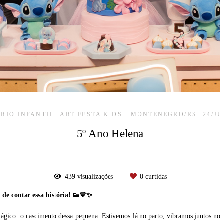
RIO INFANTIL
ART FESTA KIDS - MONTENEGRO/RS
24/J
5º Ano Helena
439
visualizações
0
curtidas
 de contar essa história! 👟💙✨
co: o nascimento dessa pequena. Estivemos lá no parto, vibramos juntos nos 