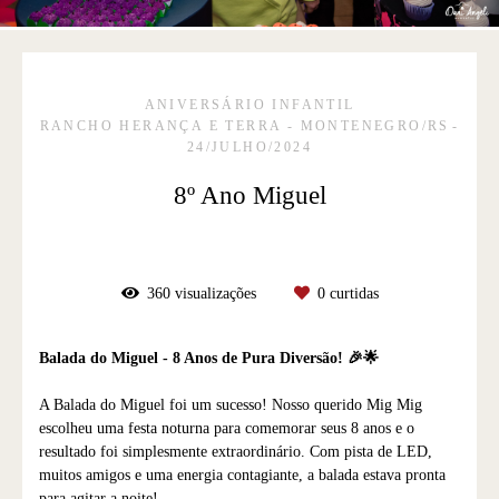
ANIVERSÁRIO INFANTIL
RANCHO HERANÇA E TERRA - MONTENEGRO/RS
24/JULHO/2024
8º Ano Miguel
360
visualizações
0
curtidas
Balada do Miguel - 8 Anos de Pura Diversão! 🎉🌟
A Balada do Miguel foi um sucesso! Nosso querido Mig Mig
escolheu uma festa noturna para comemorar seus 8 anos e o
resultado foi simplesmente extraordinário. Com pista de LED,
muitos amigos e uma energia contagiante, a balada estava pronta
para agitar a noite!