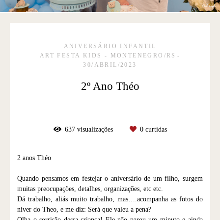
ANIVERSÁRIO INFANTIL
ART FESTA KIDS - MONTENEGRO/RS
30/ABRIL/2023
2º Ano Théo
637
visualizações
0
curtidas
2 anos Théo
Quando pensamos em festejar o aniversário de um filho, surgem
muitas preocupações, detalhes, organizações, etc etc.
Dá trabalho, aliás muito trabalho, mas….acompanha as fotos do
niver do Theo, e me diz: Será que valeu a pena?
Olha o sorrisão dessa criança! Ele não parou um minuto e ainda