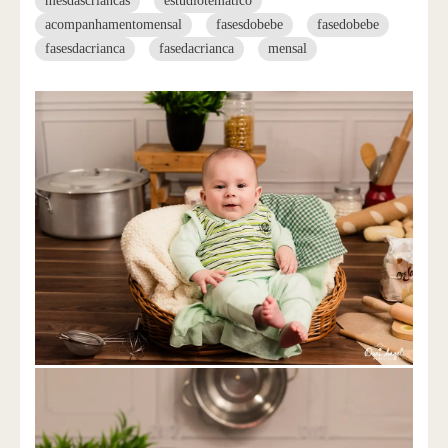
mesdascriancas
estudiotematico
acompanhamentomensal
fasesdobebe
fasedobebe
fasesdacrianca
fasedacrianca
mensal