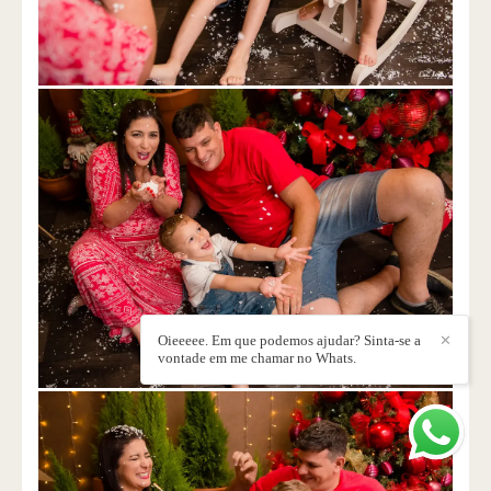
Oieeeee. Em que podemos ajudar? Sinta-se a
✕
vontade em me chamar no Whats.