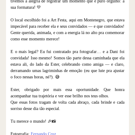
tivemos a alegria de registrar um momento que é puro orgulho: a
sua formatura! 💛
O local escolhido foi a Art Festa, aqui em Montenegro, que estava
impecável para receber ela e seus convidados — e que convidados!
Gente querida, animada, e com a energia lá no alto pra comemorar
como esse momento merece!
E o mais legal? Eu fui contratado pra fotografar… e a Dani foi
convidada! Isso mesmo! Somos tão parte dessa caminhada que ela
estava ali, do lado da Ester, celebrando como amiga — e claro,
derramando umas lagriminhas de emoção (eu que lute pra ajustar
o foco nessas horas, né?). 😅
Ester, obrigado por mais essa oportunidade. Que honra
acompanhar tua trajetória e ver esse brilho nos teus olhos.
Que essas fotos tragam de volta cada abraço, cada brinde e cada
sorriso desse dia tão especial.
Tu merece o mundo! 🎉📸
Fotografia:
Fernando Cruz